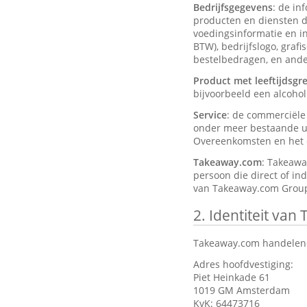
Bedrijfsgegevens
: de in
producten en diensten d
voedingsinformatie en ing
BTW), bedrijfslogo, graf
bestelbedragen, en ander
Product met leeftijdsgr
bijvoorbeeld een alcohol
Service
: de commerciël
onder meer bestaande ui
Overeenkomsten en het d
Takeaway.com
: Takeawa
persoon die direct of in
van Takeaway.com Group
2.
Identiteit van
Takeaway.com handelend
Adres hoofdvestiging:
Piet Heinkade 61
1019 GM Amsterdam
KvK: 64473716