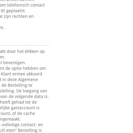
 om telefonisch contact
dt geplaatst.
t zijn rechten en
rm.
kt door het klikken op
rm.
t bevestigen.
lant de optie hebben om
de Klant ermee akkoord
ld in deze Algemene
 de Bestelling te
telling. De toegang van
e van de volgende data is:
heeft gehad tot de
lijke gastaccount is
count, of de cache
aangemaakt.
 volledige contact- en
it eten” Bestelling is