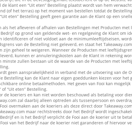
 de klant een “Uit eten” Bestelling plaatst wordt van hem verwacht d
nd (of het terras) op het moment van bestellen totdat de Bestellin
“Uit eten” Bestelling geeft geen garantie aan de Klant op een snell
en als het afleveren of afhalen van Bestellingen met Producten met 
edrijf op grond van geldende wet- en regelgeving de Klant om iden
n identificeren of niet voldoet aan de minimumleeftijdseisen, word
dsgrens van de Bestelling niet geleverd, en staat het Takeaway.com
 in zijn geheel te weigeren. Wanneer de Producten met leeftijdsgre
eleverd, kunnen er annuleringskosten aan de Klant in rekening wo
n minste zullen bestaan uit de waarde van de Producten met leefti
ling.
dt geen aansprakelijkheid in verband met de uitvoering van de 
de Bestelling kan de Klant naar eigen goeddunken kiezen voor het 
schikbare online betaalmethoden. Het geven van Fooi kan mogelijk n
 of “Uit eten” Bestelling.
or de koeriers en kan niet worden beschouwd als betaling voor die
ay.com zal daarbij alleen optreden als tussenpersoon en overdra
Fooi overmaken aan de koeriers als deze direct door Takeaway.com 
 Takeaway.com maar rechtstreeks door het Bedrijf wordt ingeschak
Bedrijf en is het Bedrijf verplicht de Fooi aan de koerier uit te be
Fooi van het Bedrijf naar de koerier niet garanderen of hiervoor 