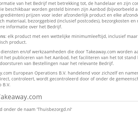
formatie van het Bedrijf met betrekking tot, de handelaar en zijn c
ie beschikbaar worden gesteld binnen zijn Aanbod (bijvoorbeeld a
rediënten) prijzen voor ieder afzonderlijk product en elke afzonder
isch materiaal, bezorggebied (inclusief postcodes), bezorgkosten en
e informatie over het Bedrijf.
ens
: elk product met een wettelijke minimumleeftijd, inclusief maar
isch product.
e diensten en/of werkzaamheden die door Takeaway.com worden a
t het publiceren van het Aanbod, het faciliteren van het tot stan
oorsturen van Bestellingen naar het relevante Bedrijf.
y.com European Operations B.V. handelend voor zichzelf en namen
direct, controleert, wordt gecontroleerd door of onder de gemeensch
 B.V.
 Takeaway.com
 onder de naam 'Thuisbezorgd.nl'