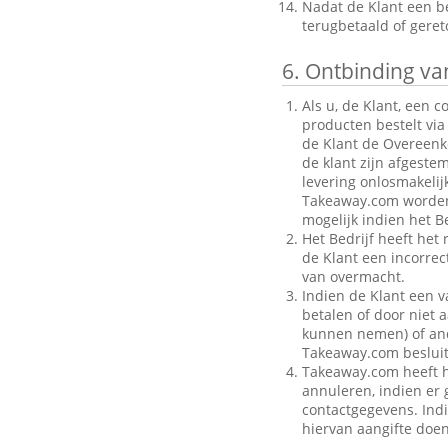
Nadat de Klant een be
terugbetaald of gere
6.
Ontbinding van
Als u, de Klant, een 
producten bestelt via
de Klant de Overeenk
de klant zijn afgeste
levering onlosmakelij
Takeaway.com worden g
mogelijk indien het Be
Het Bedrijf heeft het
de Klant een incorre
van overmacht.
Indien de Klant een v
betalen of door niet a
kunnen nemen) of ande
Takeaway.com besluit
Takeaway.com heeft h
annuleren, indien er g
contactgegevens. Indi
hiervan aangifte doen 