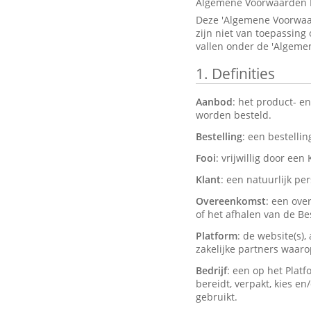
Algemene Voorwaarden 
Deze 'Algemene Voorwaar
zijn niet van toepassing
vallen onder de 'Algeme
1.
Definities
Aanbod
: het product- e
worden besteld.
Bestelling
: een bestelli
Fooi
: vrijwillig door een
Klant
: een natuurlijk pe
Overeenkomst
: een ove
of het afhalen van de Bes
Platform
: de website(s)
zakelijke partners waar
Bedrijf
: een op het Plat
bereidt, verpakt, kies e
gebruikt.