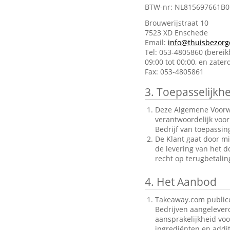
BTW-nr: NL815697661B0
Brouwerijstraat 10
7523 XD Enschede
Email:
info@thuisbezorg
Tel: 053-4805860 (berei
09:00 tot 00:00, en zate
Fax: 053-4805861
3.
Toepasselijkhe
Deze Algemene Voorwa
verantwoordelijk voo
Bedrijf van toepassin
De Klant gaat door mi
de levering van het d
recht op terugbetalin
4.
Het Aanbod
Takeaway.com publice
Bedrijven aangelever
aansprakelijkheid voo
ingrediënten en addit