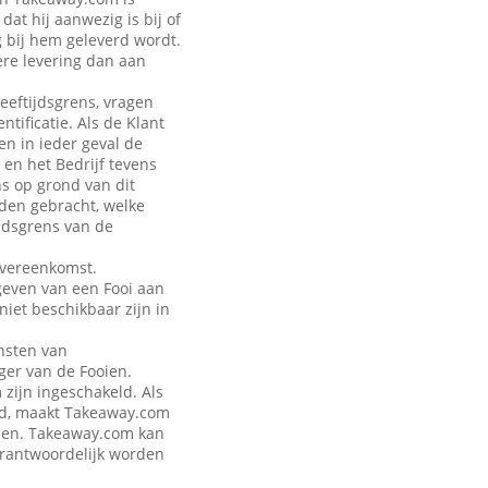
at hij aanwezig is bij of
g bij hem geleverd wordt.
ere levering dan aan
leeftijdsgrens, vragen
tificatie. Als de Klant
en in ieder geval de
 en het Bedrijf tevens
ns op grond van dit
rden gebracht, welke
jdsgrens van de
Overeenkomst.
geven van een Fooi aan
iet beschikbaar zijn in
nsten van
ger van de Fooien.
zijn ingeschakeld. Als
eld, maakt Takeaway.com
talen. Takeaway.com kan
verantwoordelijk worden