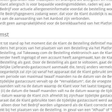
Klant allergisch is voor bepaalde voedingsmiddelen, raden wij aan
edrijf voor actuele allergeneninformatie voordat de bestelling wor
le Bedrijfsgegevens zodanig weer, dat voor de Klant duidelijk is wa
ie aan de aanvaarding van het Aanbod zijn verbonden.
dt geen aansprakelijkheid voor de bereikbaarheid van het Platfo
mst
tot stand op het moment dat de Klant de Bestelling definitief maa
jdens het proces van het plaatsen van een Bestelling via het Platfo
estelling, zal Takeaway.com de Bestelling elektronisch aan de Klan
 eerder heeft ingelogd of een account heeft aangemaakt, kan de K
Bestelling als gast. Door de Bestelling als gast te voltooien, gaat 
jdelijke Lieferando gastaccount aanmaakt die, tenzij anders verme
egankelijk zal zijn (a) vanaf het apparaat dat de Klant gebruikt om
r een periode van maximaal twaalf maanden na de datum van de Bes
 tijdelijke gastaccount vervalt op de ''Vervaldatum'', dat de vroegst
maanden valt na de datum waarop de Klant voor het laatst toegang 
t; (ii) de datum die twaalf maanden valt na de datum waarop de tijde
e datum waarop de Klant zich afmeldt bij zijn/haar tijdelijke gastac
raat dat de Klant gebruikte toen de tijdelijke gastaccount werd 
lleen door het Bedrijf worden uitgevoerd als de Klant correcte en
t bij het plaatsen van de Bestelling. In geval van een “Afhaal” of “U