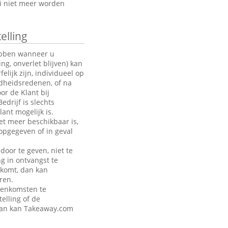
oi niet meer worden
elling
hebben wanneer u
g, onverlet blijven) kan
ijk zijn, individueel op
ndheidsredenen, of na
or de Klant bij
drijf is slechts
ant mogelijk is.
et meer beschikbaar is,
opgegeven of in geval
door te geven, niet te
ng in ontvangst te
akomt, dan kan
ren.
eenkomsten te
telling of de
 dan kan Takeaway.com