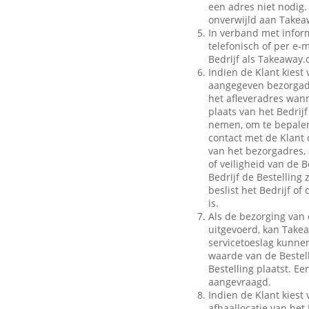
een adres niet nodig.
onverwijld aan Takeaw
In verband met inform
telefonisch of per e-m
Bedrijf als Takeaway.
Indien de Klant kiest 
aangegeven bezorgadr
het afleveradres wann
plaats van het Bedrij
nemen, om te bepalen
contact met de Klant 
van het bezorgadres, 
of veiligheid van de B
Bedrijf de Bestelling
beslist het Bedrijf o
is.
Als de bezorging van 
uitgevoerd, kan Take
servicetoeslag kunnen 
waarde van de Bestell
Bestelling plaatst. E
aangevraagd.
Indien de Klant kiest 
afhaallocatie van het