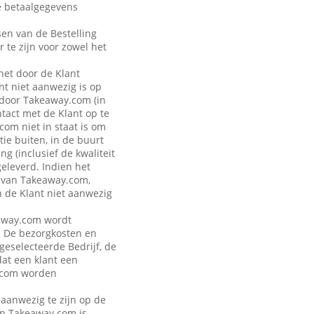
de betaalgegevens
sen van de Bestelling
r te zijn voor zowel het
 het door de Klant
t niet aanwezig is op
 door Takeaway.com (in
ntact met de Klant op te
om niet in staat is om
ie buiten, in de buurt
g (inclusief de kwaliteit
geleverd. Indien het
n van Takeaway.com,
n de Klant niet aanwezig
keaway.com wordt
. De bezorgkosten en
 geselecteerde Bedrijf, de
dat een klant een
y.com worden
 aanwezig te zijn op de
van Takeaway.com is