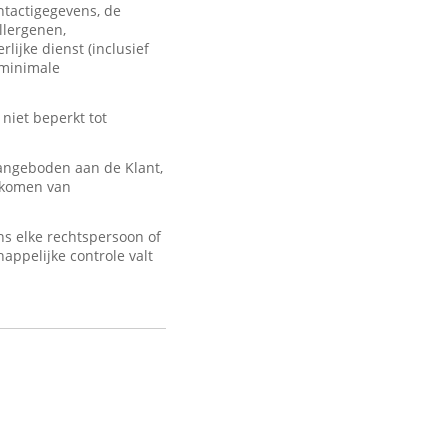
ontactigegevens, de
llergenen,
lijke dienst (inclusief
 minimale
 niet beperkt tot
angeboden aan de Klant,
d komen van
s elke rechtspersoon of
appelijke controle valt