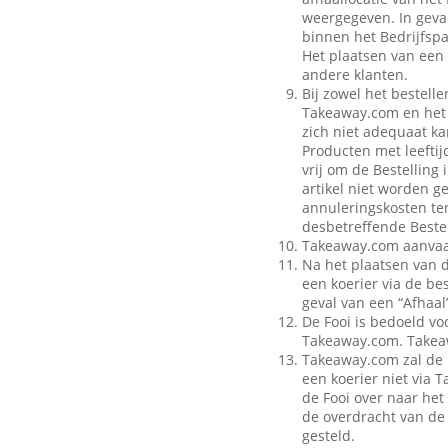
weergegeven. In geval
binnen het Bedrijfspa
Het plaatsen van een 
andere klanten.
Bij zowel het bestell
Takeaway.com en het B
zich niet adequaat ka
Producten met leeftij
vrij om de Bestelling
artikel niet worden g
annuleringskosten te
desbetreffende Bestel
Takeaway.com aanvaar
Na het plaatsen van 
een koerier via de be
geval van een “Afhaal”
De Fooi is bedoeld vo
Takeaway.com. Takeaw
Takeaway.com zal de 
een koerier niet via
de Fooi over naar het 
de overdracht van de 
gesteld.