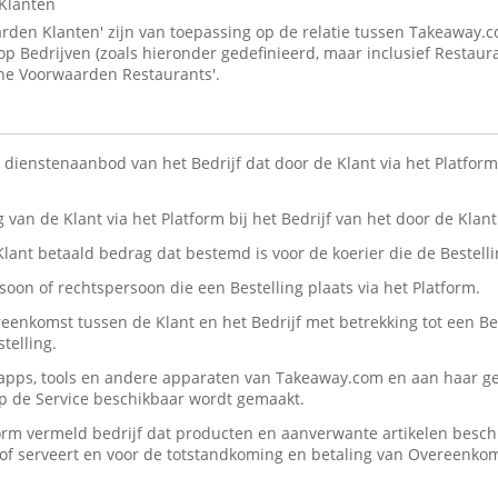
Klanten
den Klanten' zijn van toepassing op de relatie tussen Takeaway.
 op Bedrijven (zoals hieronder gedefinieerd, maar inclusief Restaur
ne Voorwaarden Restaurants'.
n dienstenaanbod van het Bedrijf dat door de Klant via het Platform 
ng van de Klant via het Platform bij het Bedrijf van het door de Kla
 Klant betaald bedrag dat bestemd is voor de koerier die de Bestelli
rsoon of rechtspersoon die een Bestelling plaats via het Platform.
reenkomst tussen de Klant en het Bedrijf met betrekking tot een Be
telling.
, apps, tools en andere apparaten van Takeaway.com en aan haar ge
op de Service beschikbaar wordt gemaakt.
form vermeld bedrijf dat producten en aanverwante artikelen beschik
n/of serveert en voor de totstandkoming en betaling van Overeenko