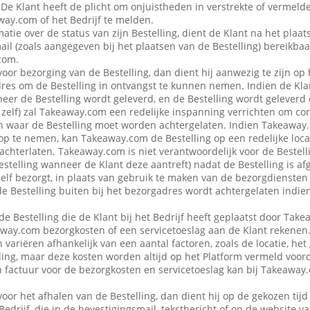
 De Klant heeft de plicht om onjuistheden in verstrekte of vermel
ay.com of het Bedrijf te melden.
atie over de status van zijn Bestelling, dient de Klant na het plaat
ail (zoals aangegeven bij het plaatsen van de Bestelling) bereikbaa
com.
voor bezorging van de Bestelling, dan dient hij aanwezig te zijn op
es om de Bestelling in ontvangst te kunnen nemen. Indien de Klan
eer de Bestelling wordt geleverd, en de Bestelling wordt geleverd
f zelf) zal Takeaway.com een redelijke inspanning verrichten om co
 waar de Bestelling moet worden achtergelaten. Indien Takeaway.c
op te nemen, kan Takeaway.com de Bestelling op een redelijke locat
achterlaten. Takeaway.com is niet verantwoordelijk voor de Bestellin
estelling wanneer de Klant deze aantreft) nadat de Bestelling is af
 zelf bezorgt, in plaats van gebruik te maken van de bezorgdienste
f de Bestelling buiten bij het bezorgadres wordt achtergelaten indie
de Bestelling die de Klant bij het Bedrijf heeft geplaatst door Ta
away.com bezorgkosten of een servicetoeslag aan de Klant rekenen
variëren afhankelijk van een aantal factoren, zoals de locatie, het
ing, maar deze kosten worden altijd op het Platform vermeld voor
en factuur voor de bezorgkosten en servicetoeslag kan bij Takeawa
voor het afhalen van de Bestelling, dan dient hij op de gekozen tijd
 Bedrijf, die in de bevestigingsmail, tekstbericht of op de website 