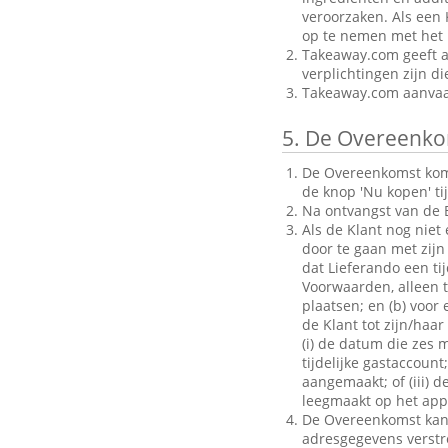
veroorzaken. Als een 
op te nemen met het B
Takeaway.com geeft al
verplichtingen zijn d
Takeaway.com aanvaar
5.
De Overeenko
De Overeenkomst komt 
de knop 'Nu kopen' ti
Na ontvangst van de B
Als de Klant nog niet
door te gaan met zijn 
dat Lieferando een ti
Voorwaarden, alleen to
plaatsen; en (b) voo
de Klant tot zijn/haar
(i) de datum die zes 
tijdelijke gastaccoun
aangemaakt; of (iii) d
leegmaakt op het appa
De Overeenkomst kan a
adresgegevens verstrek