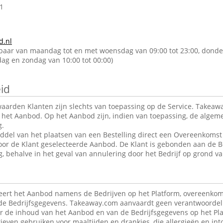
1
d.nl
kbaar van maandag tot en met woensdag van 09:00 tot 23:00, donde
rdag en zondag van 10:00 tot 00:00)
id
arden Klanten zijn slechts van toepassing op de Service. Takeawa
r het Aanbod. Op het Aanbod zijn, indien van toepassing, de alge
g.
ddel van het plaatsen van een Bestelling direct een Overeenkomst 
oor de Klant geselecteerde Aanbod. De Klant is gebonden aan de B
g, behalve in het geval van annulering door het Bedrijf op grond va
ert het Aanbod namens de Bedrijven op het Platform, overeenkom
de Bedrijfsgegevens. Takeaway.com aanvaardt geen verantwoordeli
r de inhoud van het Aanbod en van de Bedrijfsgegevens op het Pla
ieven gebruiken voor maaltijden en drankjes, die allergieën en in