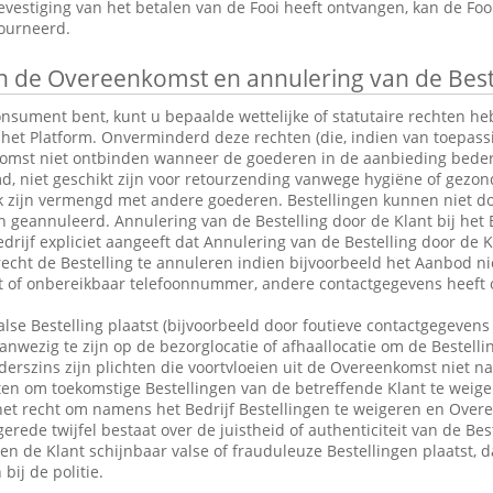
vestiging van het betalen van de Fooi heeft ontvangen, kan de Fo
tourneerd.
 de Overeenkomst en annulering van de Best
consument bent, kunt u bepaalde wettelijke of statutaire rechten 
 het Platform. Onverminderd deze rechten (die, indien van toepassin
omst niet ontbinden wanneer de goederen in de aanbieding bederfel
md, niet geschikt zijn voor retourzending vanwege hygiëne of gezo
k zijn vermengd met andere goederen. Bestellingen kunnen niet do
eannuleerd. Annulering van de Bestelling door de Klant bij het Be
drijf expliciet aangeeft dat Annulering van de Bestelling door de Kl
 recht de Bestelling te annuleren indien bijvoorbeeld het Aanbod ni
ct of onbereikbaar telefoonnummer, andere contactgegevens heeft 
alse Bestelling plaatst (bijvoorbeeld door foutieve contactgegevens 
anwezig te zijn op de bezorglocatie of afhaallocatie om de Bestelli
rszins zijn plichten die voortvloeien uit de Overeenkomst niet n
en om toekomstige Bestellingen van de betreffende Klant te weige
et recht om namens het Bedrijf Bestellingen te weigeren en Over
erede twijfel bestaat over de juistheid of authenticiteit van de Bes
en de Klant schijnbaar valse of frauduleuze Bestellingen plaatst,
bij de politie.